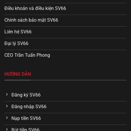
Điều khoản và điều kiện SV66
Chính sách bảo mật SV66
Liên hệ SV66
Đại lý SV66
CEO Trần Tuấn Phong
HƯỚNG DẪN
Đăng ký SV66
Đăng nhập SV66
Nạp tiền SV66
Rút tiền SV66