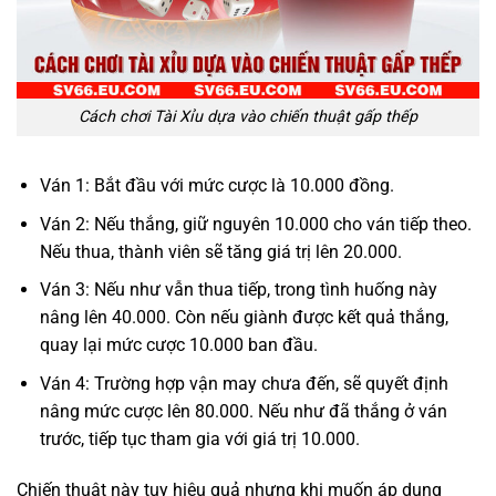
Cách chơi Tài Xỉu dựa vào chiến thuật gấp thếp
Ván 1: Bắt đầu với mức cược là 10.000 đồng.
Ván 2: Nếu thắng, giữ nguyên 10.000 cho ván tiếp theo.
Nếu thua, thành viên sẽ tăng giá trị lên 20.000.
Ván 3: Nếu như vẫn thua tiếp, trong tình huống này
nâng lên 40.000. Còn nếu giành được kết quả thắng,
quay lại mức cược 10.000 ban đầu.
Ván 4: Trường hợp vận may chưa đến, sẽ quyết định
nâng mức cược lên 80.000. Nếu như đã thắng ở ván
trước, tiếp tục tham gia với giá trị 10.000.
Chiến thuật này tuy hiệu quả nhưng khi muốn áp dụng