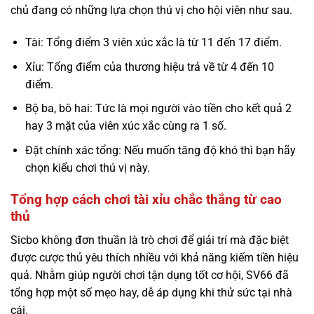
chủ đang có những lựa chọn thú vị cho hội viên như sau.
Tài: Tổng điểm 3 viên xúc xắc là từ 11 đến 17 điểm.
Xỉu: Tổng điểm của thương hiệu trả về từ 4 đến 10
điểm.
Bộ ba, bô hai: Tức là mọi người vào tiền cho kết quả 2
hay 3 mặt của viên xúc xắc cùng ra 1 số.
Đặt chính xác tổng: Nếu muốn tăng độ khó thì bạn hãy
chọn kiểu chơi thú vị này.
Tổng hợp cách chơi tài xỉu chắc thắng từ cao
thủ
Sicbo không đơn thuần là trò chơi để giải trí mà đặc biệt
được cược thủ yêu thích nhiều với khả năng kiếm tiền hiệu
quả. Nhằm giúp người chơi tận dụng tốt cơ hội, SV66 đã
tổng hợp một số mẹo hay, dễ áp dụng khi thử sức tại nhà
cái.