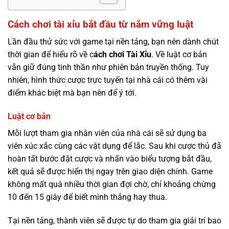
Cách chơi tài xỉu bắt đầu từ nắm vững luật
Lần đầu thử sức với game tại nền tảng, bạn nên dành chút
thời gian để hiểu rõ về c
ách chơi Tài Xỉu
. Về luật cơ bản
vẫn giữ đúng tinh thần như phiên bản truyền thống. Tuy
nhiên, hình thức cược trực tuyến tại nhà cái có thêm vài
điểm khác biệt mà bạn nên để ý tới.
Luật cơ bản
Mỗi lượt tham gia nhân viên của nhà cái sẽ sử dụng ba
viên xúc xắc cùng các vật dụng để lắc. Sau khi cược thủ đã
hoàn tất bước đặt cược và nhấn vào biểu tượng bắt đầu,
kết quả sẽ được hiển thị ngay trên giao diện chính. Game
không mất quá nhiều thời gian đợi chờ, chỉ khoảng chừng
10 đến 15 giây để biết mình thắng hay thua.
Tại nền tảng, thành viên sẽ được tự do tham gia giải trí bao