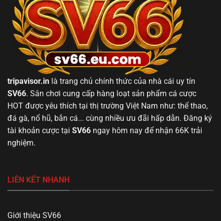
tại
SV66
tripavisor.in
là trang chủ chính thức của nhà cái uy tín
SV66
. Sân chơi cung cấp hàng loạt sản phẩm cá cược
HOT được yêu thích tại thị trường Việt Nam như: thể thao,
đá gà, nổ hũ, bắn cá... cùng nhiều ưu đãi hấp dẫn. Đăng ký
tài khoản cược tại
SV66
ngay hôm nay để nhận 66K trải
nghiệm.
LIÊN KẾT NHANH
Giới thiệu SV66