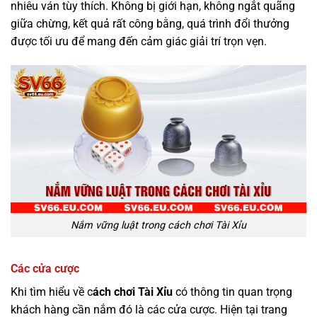
nhiêu ván tùy thích. Không bị giới hạn, không ngắt quãng
giữa chừng, kết quả rất công bằng, quá trình đổi thưởng
được tối ưu để mang đến cảm giác giải trí trọn vẹn.
Nắm vững luật trong cách chơi Tài Xỉu
Các cửa cược
Khi tìm hiểu về c
ách chơi Tài Xỉu
có thông tin quan trọng
khách hàng cần nắm đó là các cửa cược. Hiện tại trang